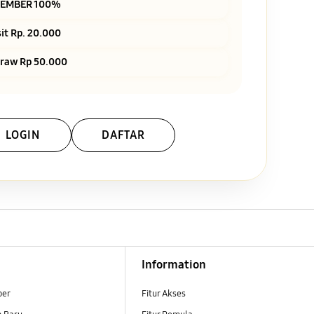
EMBER 100%
it Rp. 20.000
raw Rp 50.000
LOGIN
DAFTAR
Information
ber
Fitur Akses