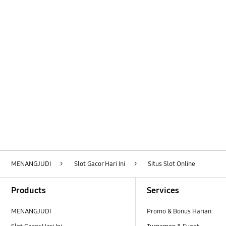
Layer Popup Close
MENANGJUDI
>
Slot Gacor Hari Ini
>
Situs Slot Online
Footer Navigation
Products
Services
MENANGJUDI
Promo & Bonus Harian