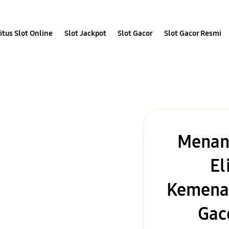
itus Slot Online
Slot Jackpot
Slot Gacor
Slot Gacor Resmi
Menan
El
Kemenan
Gac