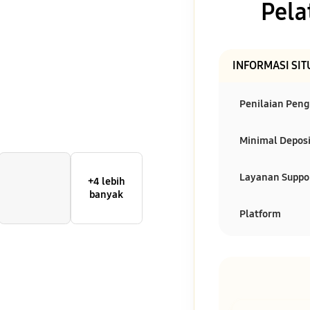
Pela
INFORMASI SI
Penilaian Pen
Minimal Deposi
Layanan Suppo
+4 lebih
banyak
Platform